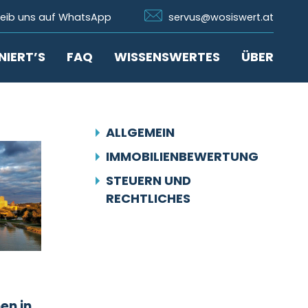
n Whatsapp
Icon Email
reib uns auf WhatsApp
servus@wosiswert.at
NIERT’S
FAQ
WISSENSWERTES
ÜBER
ALLGEMEIN
IMMOBILIENBEWERTUNG
STEUERN UND
RECHTLICHES
en in