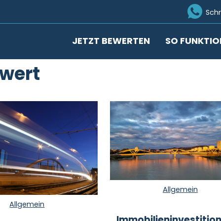
Ico
Sch
JETZT BEWERTEN
SO FUNKTIO
wert
Allgemein
Allgemein
Immobilieninvestition