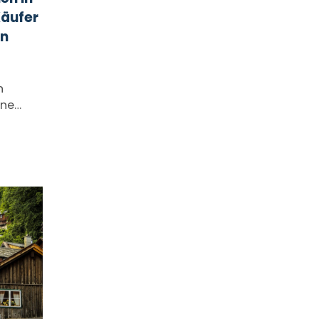
Käufer
en
n
ine…