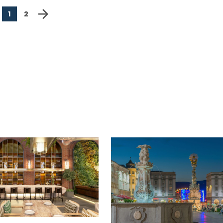
forward
1
2