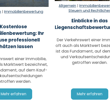
Allgemein
|
Immobilienbewe
Steuern und Rechtliche
n
|
Immobilienbewertung
Einblicke in das
Kostenlose
Liegenschaftsbewertu
lienbewertung: Ihr
se professionell
Der Verkehrswert einer Imm
oft auch als Marktwert beze
hätzen lassen
ist das Fundament, auf de
und Verkaufsentscheidu
hrswert einer Immobilie,
getroffen werden.
ls Marktwert bezeichnet,
undament, auf dem Kauf-
rkaufsentscheidungen
troffen werden.
Mehr erfahren
Mehr erfahren