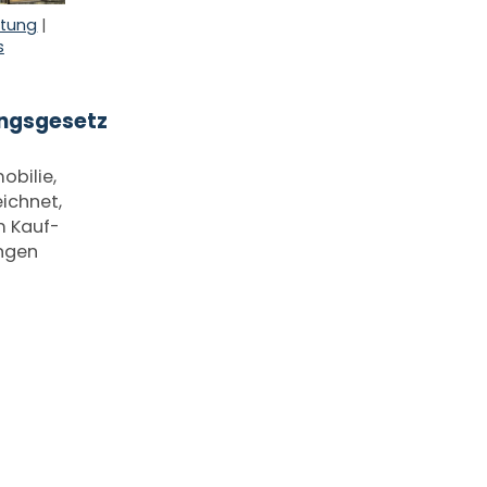
rtung
|
s
ngsgesetz
obilie,
ichnet,
m Kauf-
ngen