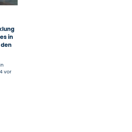
klung
es in
 den
in
4 vor