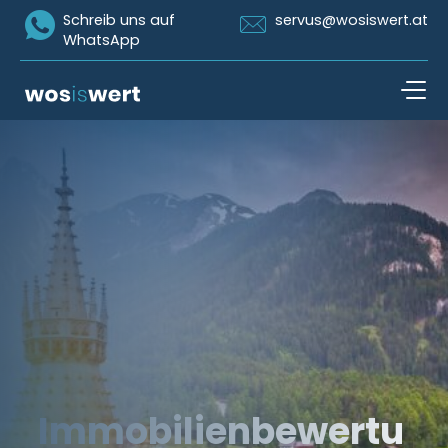
Icon Whatsapp
Icon Email
Schreib uns auf
servus@wosiswert.at
WhatsApp
Zum Inhalt springen
open n
Immobilienbewertu