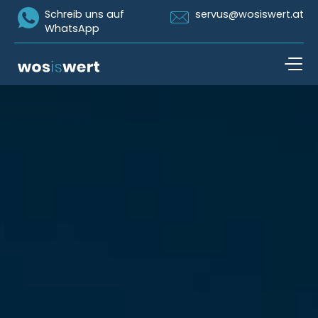
Icon Whatsapp
Icon Email
Schreib uns auf
servus@wosiswert.at
WhatsApp
Zum Inhalt springen
open n