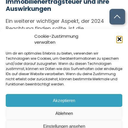
Immobilienertragsteuer und ihre
Auswirkungen
Ein weiterer wichtiger Aspekt, der 2024
Beachtung finden sollte, ist die
Immobilienertragsteuer. Diese Steuer kann
Cookie-Zustimmung
verwalten
signifikante Auswirkungen auf
Investitionsentscheidungen haben und wird
Um dir ein optimales Erlebnis zu bieten, verwenden wir
voraussichtlich weiterhin ein wichtiger Faktor
Technologien wie Cookies, um Geräteinformationen zu speichern
und/oder darauf zuzugreifen. Wenn du diesen Technologien
bei der Immobilienbewertung und beim
zustimmst, können wir Daten wie das Surfverhalten oder eindeutige
Verkauf von Immobilien sein.
IDs auf dieser Website verarbeiten. Wenn du deine Zustimmung
nicht erteilst oder zurückziehst, können bestimmte Merkmale und
Funktionen beeinträchtigt werden.
Jetzt deine Immobilie kostenlos
Akzeptieren
bewerten
Ablehnen
Wie viel ist deine Immobilie wert? Ob
Einstellungen ansehen