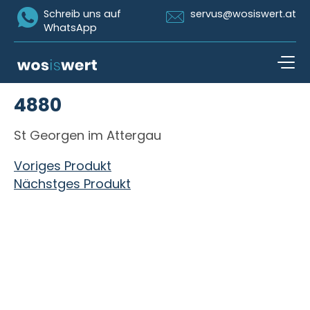
Icon Whatsapp
Icon Email
Schreib uns auf
servus@wosiswert.at
WhatsApp
Zum Inhalt springen
4880
open n
St Georgen im Attergau
Beitragsnavigation
Voriges Produkt
Nächstges Produkt