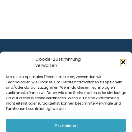
Cookie-Zustimmung
verwalten
ist ein Service von
Um dir ein optimales Erlebnis zu bieten, verwenden wir
Technologien wie Cookies, um Geräteinformationen zu speichern
Krenn Real GmbH
und/oder darauf zuzugreifen. Wenn du diesen Technologien
Tischlerstraße 12
zustimmst, können wir Daten wie das Surfverhalten oder eindeutige
4050
Traun
| Österreich
IDs auf dieser Website verarbeiten. Wenn du deine Zustimmung
nicht erteilst oder zurückziehst, können bestimmte Merkmale und
Funktionen beeinträchtigt werden.
Kontakt
Akzeptieren