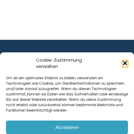
Cookie-Zustimmung
verwalten
ist ein Service von
Um dir ein optimales Erlebnis zu bieten, verwenden wir
Technologien wie Cookies, um Geräteinformationen zu speichern
Krenn Real GmbH
und/oder darauf zuzugreifen. Wenn du diesen Technologien
Tischlerstraße 12
zustimmst, können wir Daten wie das Surfverhalten oder eindeutige
4050
Traun
| Österreich
IDs auf dieser Website verarbeiten. Wenn du deine Zustimmung
nicht erteilst oder zurückziehst, können bestimmte Merkmale und
Funktionen beeinträchtigt werden.
Kontakt
Akzeptieren