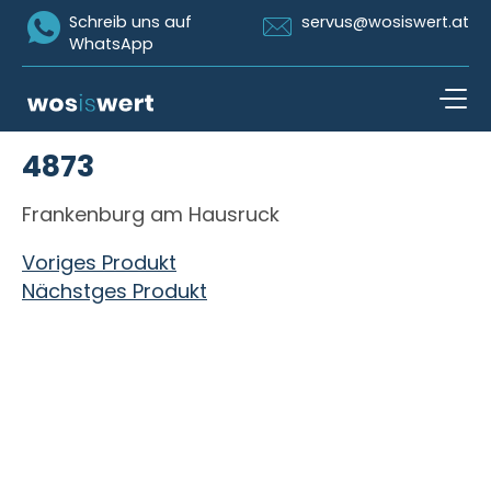
Icon Whatsapp
Icon Email
Schreib uns auf
servus@wosiswert.at
WhatsApp
Zum Inhalt springen
4873
open n
Frankenburg am Hausruck
Beitragsnavigation
Voriges Produkt
Nächstges Produkt