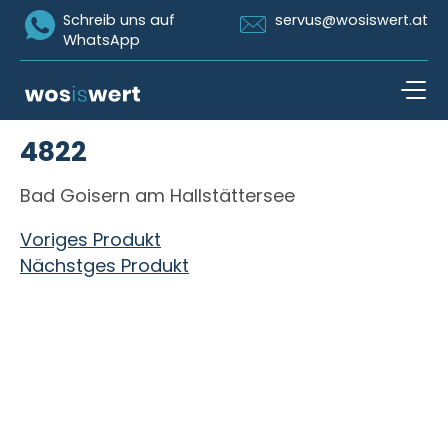
Icon Whatsapp
Icon Email
Schreib uns auf
servus@wosiswert.at
WhatsApp
Zum Inhalt springen
4822
open n
Bad Goisern am Hallstättersee
Beitragsnavigation
Voriges Produkt
Nächstges Produkt