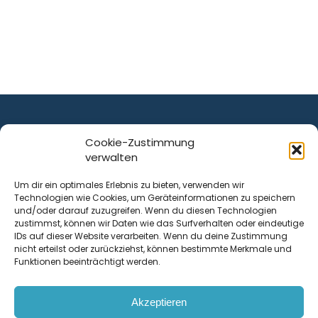
Cookie-Zustimmung
verwalten
ist ein Service von
Um dir ein optimales Erlebnis zu bieten, verwenden wir
Technologien wie Cookies, um Geräteinformationen zu speichern
Krenn Real GmbH
und/oder darauf zuzugreifen. Wenn du diesen Technologien
Tischlerstraße 12
zustimmst, können wir Daten wie das Surfverhalten oder eindeutige
4050
Traun
| Österreich
IDs auf dieser Website verarbeiten. Wenn du deine Zustimmung
nicht erteilst oder zurückziehst, können bestimmte Merkmale und
Funktionen beeinträchtigt werden.
Kontakt
Akzeptieren