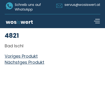
Icon Whatsapp
Icon Email
Schreib uns auf
servus@wosiswert.at
WhatsApp
Zum Inhalt springen
4821
open n
Bad Ischl
Beitragsnavigation
Voriges Produkt
Nächstges Produkt