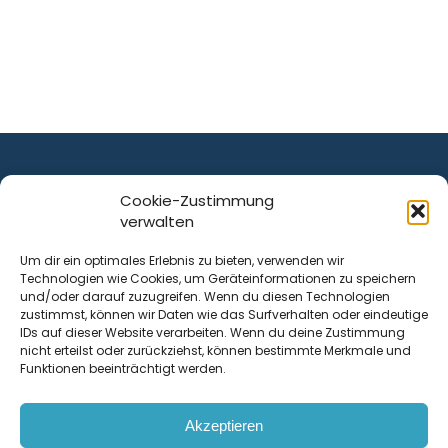
Cookie-Zustimmung
verwalten
ist ein Service von
Um dir ein optimales Erlebnis zu bieten, verwenden wir
Technologien wie Cookies, um Geräteinformationen zu speichern
Krenn Real GmbH
und/oder darauf zuzugreifen. Wenn du diesen Technologien
Tischlerstraße 12
zustimmst, können wir Daten wie das Surfverhalten oder eindeutige
4050
Traun
| Österreich
IDs auf dieser Website verarbeiten. Wenn du deine Zustimmung
nicht erteilst oder zurückziehst, können bestimmte Merkmale und
Funktionen beeinträchtigt werden.
Kontakt
Akzeptieren