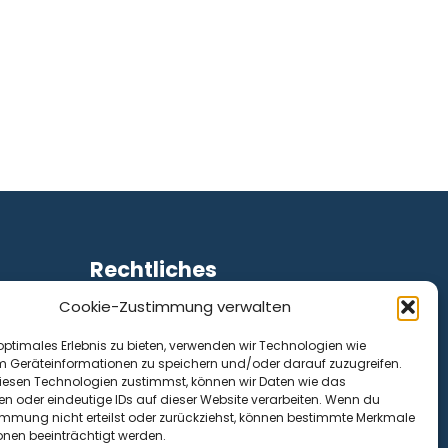
Rechtliches
Cookie-Zustimmung verwalten
Impressum
Datenschutz
optimales Erlebnis zu bieten, verwenden wir Technologien wie
Cookie-Richtlinie (EU)
m Geräteinformationen zu speichern und/oder darauf zuzugreifen.
esen Technologien zustimmst, können wir Daten wie das
en oder eindeutige IDs auf dieser Website verarbeiten. Wenn du
immung nicht erteilst oder zurückziehst, können bestimmte Merkmale
onen beeinträchtigt werden.