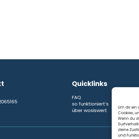
kt
Quicklinks
FAQ
2065165
so funktioniert’s
e
Um dir ein 
über wosiswert
Cookies, u
Wenn du di
Surfverhalt
deine Zust
und Funkti