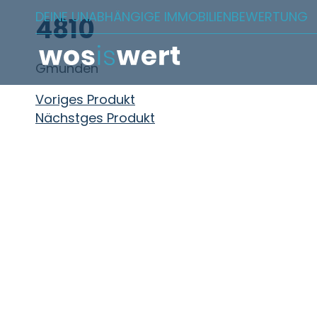
Zum Inhalt springen
DEINE UNABHÄNGIGE IMMOBILIENBEWERTUNG
4810
Gmunden
Beitragsnavigation
Voriges Produkt
Nächstges Produkt