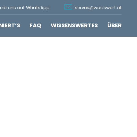
n Whatsapp
Icon Email
reib uns auf WhatsApp
servus@wosiswert.at
NIERT’S
FAQ
WISSENSWERTES
ÜBER