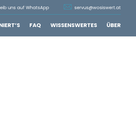
n Whatsapp
Icon Email
reib uns auf WhatsApp
servus@wosiswert.at
NIERT’S
FAQ
WISSENSWERTES
ÜBER