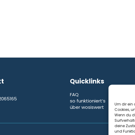
kt
Quicklinks
FAQ
2065165
so funktioniert’s
e
Um dir ein 
über wosiswert
Cookies, u
Wenn du di
Surfverhalt
deine Zust
und Funkti