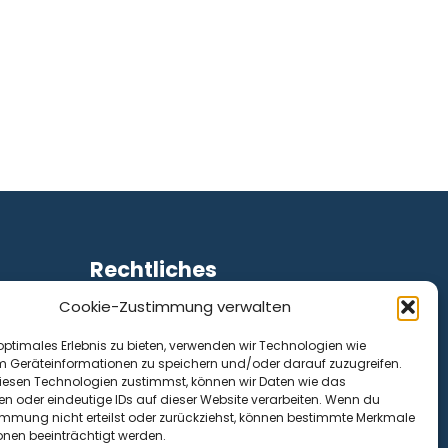
Rechtliches
Cookie-Zustimmung verwalten
Impressum
Datenschutz
optimales Erlebnis zu bieten, verwenden wir Technologien wie
Cookie-Richtlinie (EU)
m Geräteinformationen zu speichern und/oder darauf zuzugreifen.
esen Technologien zustimmst, können wir Daten wie das
en oder eindeutige IDs auf dieser Website verarbeiten. Wenn du
immung nicht erteilst oder zurückziehst, können bestimmte Merkmale
onen beeinträchtigt werden.