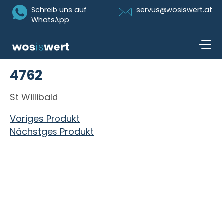
Icon Whatsapp
Icon Email
Schreib uns auf
servus@wosiswert.at
WhatsApp
Zum Inhalt springen
4762
open n
St Willibald
Beitragsnavigation
Voriges Produkt
Nächstges Produkt