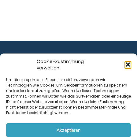
Cookie-Zustimmung
verwalten
ist ein Service von
Um dir ein optimales Erlebnis zu bieten, verwenden wir
Technologien wie Cookies, um Geräteinformationen zu speichern
Krenn Real GmbH
und/oder darauf zuzugreifen. Wenn du diesen Technologien
Tischlerstraße 12
zustimmst, können wir Daten wie das Surfverhalten oder eindeutige
4050
Traun
| Österreich
IDs auf dieser Website verarbeiten. Wenn du deine Zustimmung
nicht erteilst oder zurückziehst, können bestimmte Merkmale und
Funktionen beeinträchtigt werden.
Kontakt
Akzeptieren