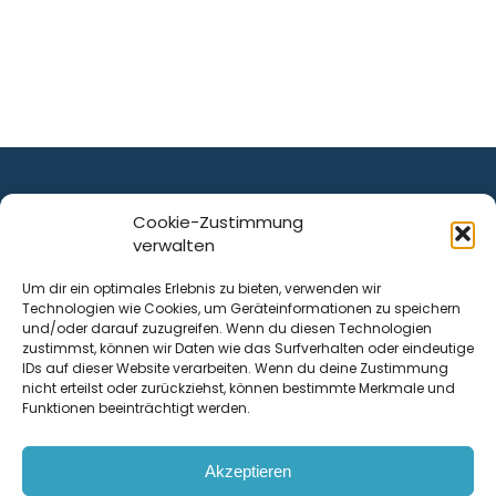
Cookie-Zustimmung
verwalten
ist ein Service von
Um dir ein optimales Erlebnis zu bieten, verwenden wir
Technologien wie Cookies, um Geräteinformationen zu speichern
Krenn Real GmbH
und/oder darauf zuzugreifen. Wenn du diesen Technologien
Tischlerstraße 12
zustimmst, können wir Daten wie das Surfverhalten oder eindeutige
4050
Traun
| Österreich
IDs auf dieser Website verarbeiten. Wenn du deine Zustimmung
nicht erteilst oder zurückziehst, können bestimmte Merkmale und
Funktionen beeinträchtigt werden.
Kontakt
Akzeptieren