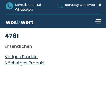
Icon Whatsapp
Icon Email
Schreib uns auf
servus@wosiswert.at
WhatsApp
Zum Inhalt springen
4761
open n
Enzenkirchen
Beitragsnavigation
Voriges Produkt
Nächstges Produkt