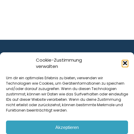
Cookie-Zustimmung
verwalten
ist ein Service von
Um dir ein optimales Erlebnis zu bieten, verwenden wir
Technologien wie Cookies, um Geräteinformationen zu speichern
Krenn Real GmbH
und/oder darauf zuzugreifen. Wenn du diesen Technologien
Tischlerstraße 12
zustimmst, können wir Daten wie das Surfverhalten oder eindeutige
4050
Traun
| Österreich
IDs auf dieser Website verarbeiten. Wenn du deine Zustimmung
nicht erteilst oder zurückziehst, können bestimmte Merkmale und
Funktionen beeinträchtigt werden.
Kontakt
Akzeptieren