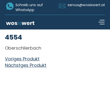
Icon Whatsapp
Icon Email
Schreib uns auf
servus@wosiswert.at
WhatsApp
Zum Inhalt springen
4554
open n
Oberschlierbach
Beitragsnavigation
Voriges Produkt
Nächstges Produkt