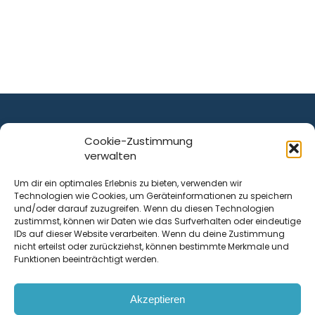
Cookie-Zustimmung
verwalten
ist ein Service von
Um dir ein optimales Erlebnis zu bieten, verwenden wir
Technologien wie Cookies, um Geräteinformationen zu speichern
Krenn Real GmbH
und/oder darauf zuzugreifen. Wenn du diesen Technologien
Tischlerstraße 12
zustimmst, können wir Daten wie das Surfverhalten oder eindeutige
4050
Traun
| Österreich
IDs auf dieser Website verarbeiten. Wenn du deine Zustimmung
nicht erteilst oder zurückziehst, können bestimmte Merkmale und
Funktionen beeinträchtigt werden.
Kontakt
Akzeptieren