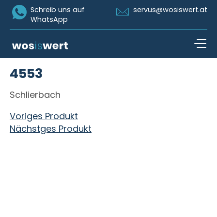
Icon Whatsapp
Icon Email
Schreib uns auf
servus@wosiswert.at
WhatsApp
Zum Inhalt springen
4553
open n
Schlierbach
Beitragsnavigation
Voriges Produkt
Nächstges Produkt