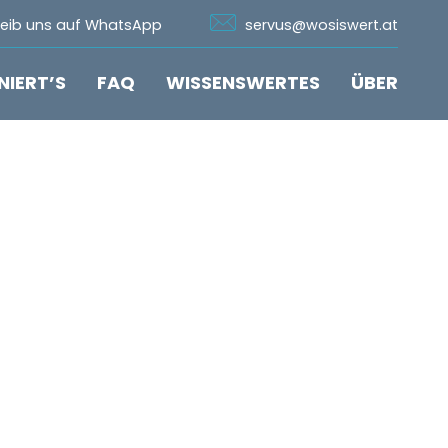
n Whatsapp
Icon Email
reib uns auf WhatsApp
servus@wosiswert.at
NIERT’S
FAQ
WISSENSWERTES
ÜBER