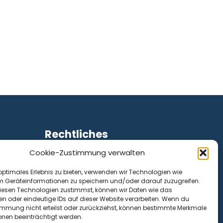
Rechtliches
Cookie-Zustimmung verwalten
Impressum
Datenschutz
optimales Erlebnis zu bieten, verwenden wir Technologien wie
Cookie-Richtlinie (EU)
m Geräteinformationen zu speichern und/oder darauf zuzugreifen.
esen Technologien zustimmst, können wir Daten wie das
en oder eindeutige IDs auf dieser Website verarbeiten. Wenn du
immung nicht erteilst oder zurückziehst, können bestimmte Merkmale
onen beeinträchtigt werden.