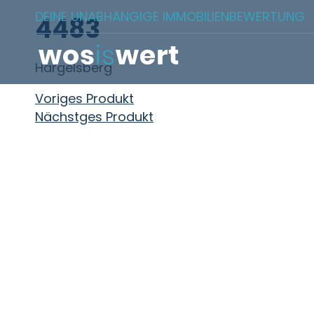
Zum Inhalt springen
DEINE UNABHÄNGIGE IMMOBILIENBEWERTUNG
4483
Hargelsberg
Beitragsnavigation
Voriges Produkt
Nächstges Produkt