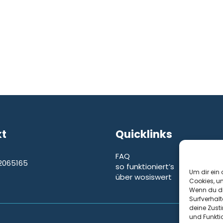
kt
Quicklinks
FAQ
2065165
so funktioniert’s
e
Um dir ein 
über wosiswert
Cookies, u
Wenn du di
Surfverhalt
deine Zust
und Funkti