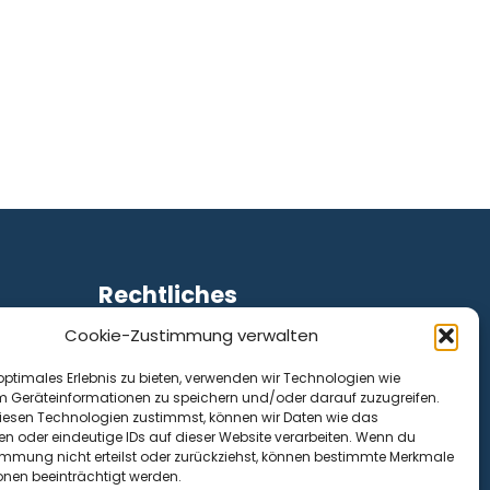
Rechtliches
Cookie-Zustimmung verwalten
Impressum
Datenschutz
optimales Erlebnis zu bieten, verwenden wir Technologien wie
Cookie-Richtlinie (EU)
m Geräteinformationen zu speichern und/oder darauf zuzugreifen.
esen Technologien zustimmst, können wir Daten wie das
en oder eindeutige IDs auf dieser Website verarbeiten. Wenn du
immung nicht erteilst oder zurückziehst, können bestimmte Merkmale
onen beeinträchtigt werden.