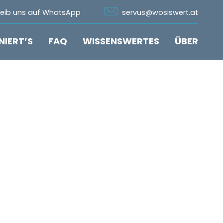
n Whatsapp
Icon Email
reib uns auf WhatsApp
servus@wosiswert.at
NIERT’S
FAQ
WISSENSWERTES
ÜBER