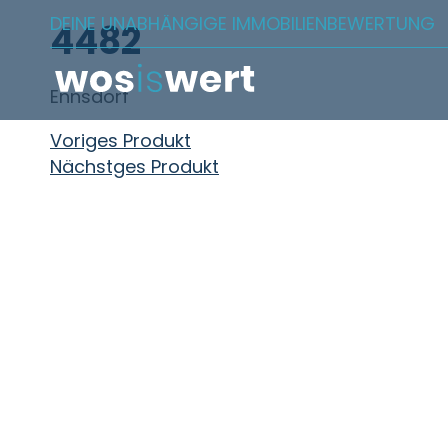
Zum Inhalt springen
DEINE UNABHÄNGIGE IMMOBILIENBEWERTUNG
4482
Ennsdorf
Beitragsnavigation
Voriges Produkt
Nächstges Produkt