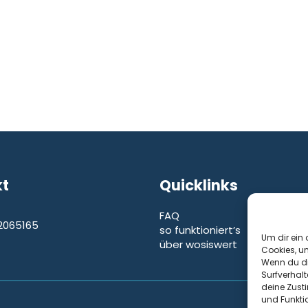
kt
Quicklinks
FAQ
2065165
so funktioniert’s
e
Um dir ein 
über wosiswert
Cookies, u
Wenn du di
Surfverhalt
deine Zust
und Funkti