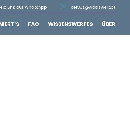
n Whatsapp
Icon Email
reib uns auf WhatsApp
servus@wosiswert.at
NIERT’S
FAQ
WISSENSWERTES
ÜBER