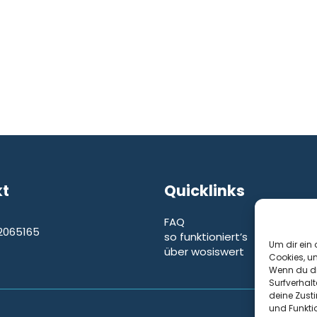
kt
Quicklinks
FAQ
2065165
so funktioniert’s
e
Um dir ein 
über wosiswert
Cookies, u
Wenn du di
Surfverhalt
deine Zust
und Funkti