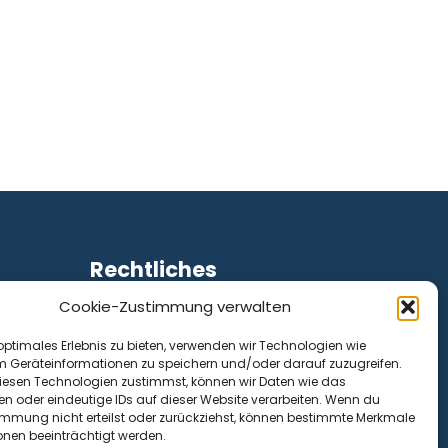
Rechtliches
Cookie-Zustimmung verwalten
Impressum
Datenschutz
optimales Erlebnis zu bieten, verwenden wir Technologien wie
Cookie-Richtlinie (EU)
m Geräteinformationen zu speichern und/oder darauf zuzugreifen.
esen Technologien zustimmst, können wir Daten wie das
en oder eindeutige IDs auf dieser Website verarbeiten. Wenn du
immung nicht erteilst oder zurückziehst, können bestimmte Merkmale
onen beeinträchtigt werden.