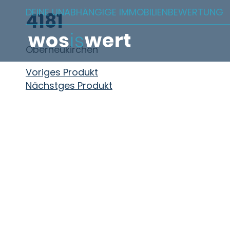
Zum Inhalt springen
DEINE UNABHÄNGIGE IMMOBILIENBEWERTUNG
4181
Oberneukirchen
Beitragsnavigation
Voriges Produkt
Nächstges Produkt