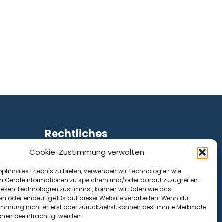
Rechtliches
Cookie-Zustimmung verwalten
Impressum
Datenschutz
optimales Erlebnis zu bieten, verwenden wir Technologien wie
Cookie-Richtlinie (EU)
m Geräteinformationen zu speichern und/oder darauf zuzugreifen.
esen Technologien zustimmst, können wir Daten wie das
en oder eindeutige IDs auf dieser Website verarbeiten. Wenn du
immung nicht erteilst oder zurückziehst, können bestimmte Merkmale
onen beeinträchtigt werden.