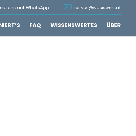
n Whatsapp
Icon Email
reib uns auf WhatsApp
servus@wosiswert.at
NIERT’S
FAQ
WISSENSWERTES
ÜBER