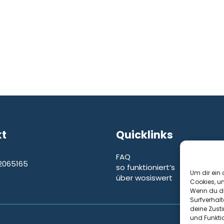
kt
Quicklinks
FAQ
2065165
so funktioniert’s
e
Um dir ein 
über wosiswert
Cookies, u
Wenn du di
Surfverhalt
deine Zust
und Funkti