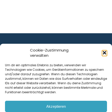
Cookie-Zustimmung
verwalten
ist ein Service von
Um dir ein optimales Erlebnis zu bieten, verwenden wir
Technologien wie Cookies, um Geräteinformationen zu speichern
Krenn Real GmbH
und/oder darauf zuzugreifen. Wenn du diesen Technologien
Tischlerstraße 12
zustimmst, können wir Daten wie das Surfverhalten oder eindeutige
4050
Traun
| Österreich
IDs auf dieser Website verarbeiten. Wenn du deine Zustimmung
nicht erteilst oder zurückziehst, können bestimmte Merkmale und
Funktionen beeinträchtigt werden.
Kontakt
Akzeptieren