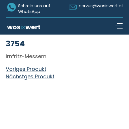
Icon Whatsapp
Icon Email
Schreib uns auf
servus@wosiswert.at
WhatsApp
Zum Inhalt springen
3754
open n
Irnfritz-Messern
Beitragsnavigation
Voriges Produkt
Nächstges Produkt