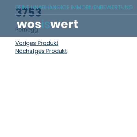
Zum Inhalt springen
DEINE UNABHÄNGIGE IMMOBILIENBEWERTUNG
3753
Pernegg
Beitragsnavigation
Voriges Produkt
Nächstges Produkt