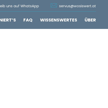
n Whatsapp
Icon Email
reib uns auf WhatsApp
servus@wosiswert.at
NIERT’S
FAQ
WISSENSWERTES
ÜBER