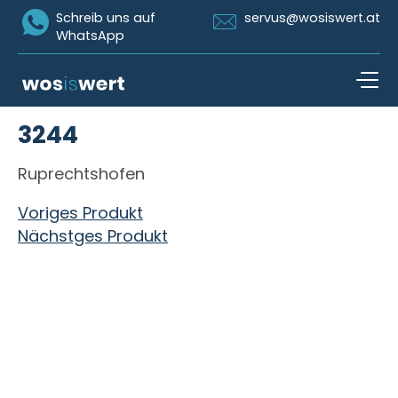
Icon Whatsapp
Icon Email
Schreib uns auf
servus@wosiswert.at
WhatsApp
Zum Inhalt springen
3244
open n
Ruprechtshofen
Beitragsnavigation
Voriges Produkt
Nächstges Produkt