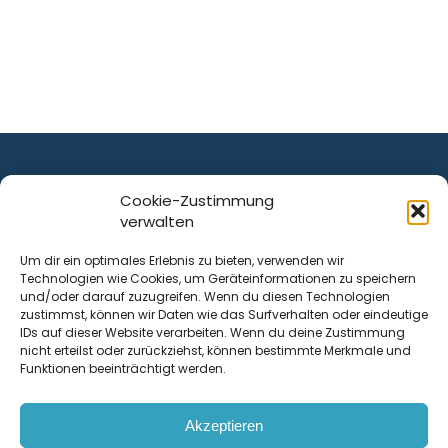
Cookie-Zustimmung
verwalten
ist ein Service von
Um dir ein optimales Erlebnis zu bieten, verwenden wir
Technologien wie Cookies, um Geräteinformationen zu speichern
Krenn Real GmbH
und/oder darauf zuzugreifen. Wenn du diesen Technologien
Tischlerstraße 12
zustimmst, können wir Daten wie das Surfverhalten oder eindeutige
4050
Traun
| Österreich
IDs auf dieser Website verarbeiten. Wenn du deine Zustimmung
nicht erteilst oder zurückziehst, können bestimmte Merkmale und
Funktionen beeinträchtigt werden.
Kontakt
Akzeptieren