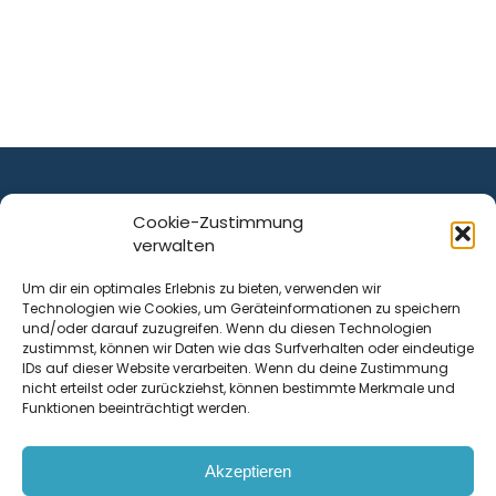
Cookie-Zustimmung
verwalten
ist ein Service von
Um dir ein optimales Erlebnis zu bieten, verwenden wir
Technologien wie Cookies, um Geräteinformationen zu speichern
Krenn Real GmbH
und/oder darauf zuzugreifen. Wenn du diesen Technologien
Tischlerstraße 12
zustimmst, können wir Daten wie das Surfverhalten oder eindeutige
4050
Traun
| Österreich
IDs auf dieser Website verarbeiten. Wenn du deine Zustimmung
nicht erteilst oder zurückziehst, können bestimmte Merkmale und
Funktionen beeinträchtigt werden.
Kontakt
Akzeptieren