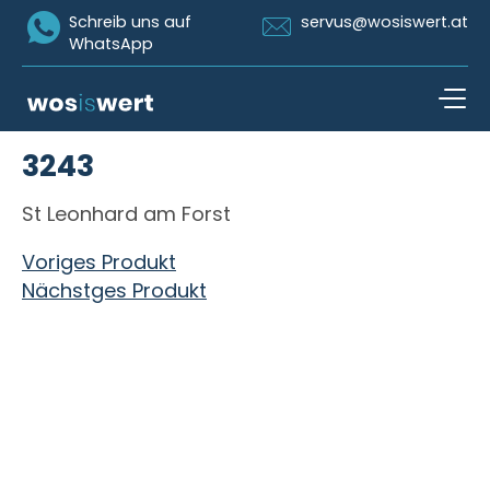
Icon Whatsapp
Icon Email
Schreib uns auf
servus@wosiswert.at
WhatsApp
Zum Inhalt springen
3243
open n
St Leonhard am Forst
Beitragsnavigation
Voriges Produkt
Nächstges Produkt