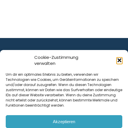
Cookie-Zustimmung
verwalten
ist ein Service von
Um dir ein optimales Erlebnis zu bieten, verwenden wir
Technologien wie Cookies, um Geräteinformationen zu speichern
Krenn Real GmbH
und/oder darauf zuzugreifen. Wenn du diesen Technologien
Tischlerstraße 12
zustimmst, können wir Daten wie das Surfverhalten oder eindeutige
4050
Traun
| Österreich
IDs auf dieser Website verarbeiten. Wenn du deine Zustimmung
nicht erteilst oder zurückziehst, können bestimmte Merkmale und
Funktionen beeinträchtigt werden.
Kontakt
Akzeptieren