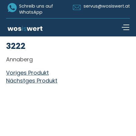
Icon Whatsapp
Icon Email
Schreib uns auf
servus@wosiswert.at
WhatsApp
Zum Inhalt springen
3222
open n
Annaberg
Beitragsnavigation
Voriges Produkt
Nächstges Produkt