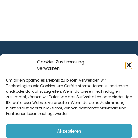
Cookie-Zustimmung
verwalten
ist ein Service von
Um dir ein optimales Erlebnis zu bieten, verwenden wir
Technologien wie Cookies, um Geräteinformationen zu speichern
Krenn Real GmbH
und/oder darauf zuzugreifen. Wenn du diesen Technologien
Tischlerstraße 12
zustimmst, können wir Daten wie das Surfverhalten oder eindeutige
4050
Traun
| Österreich
IDs auf dieser Website verarbeiten. Wenn du deine Zustimmung
nicht erteilst oder zurückziehst, können bestimmte Merkmale und
Funktionen beeinträchtigt werden.
Kontakt
Akzeptieren