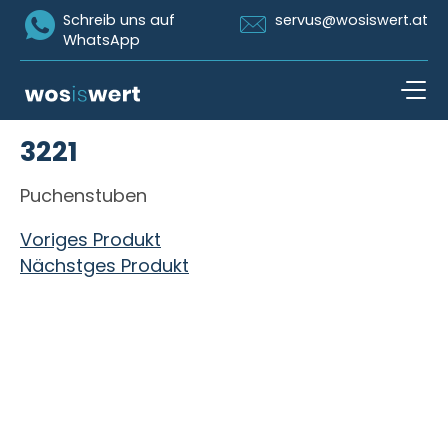
Icon Whatsapp
Icon Email
Schreib uns auf
servus@wosiswert.at
WhatsApp
Zum Inhalt springen
3221
open n
Puchenstuben
Beitragsnavigation
Voriges Produkt
Nächstges Produkt