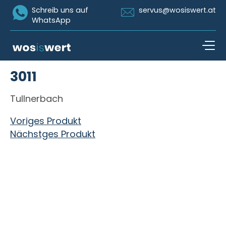
Icon Whatsapp
Icon Email
Schreib uns auf
servus@wosiswert.at
WhatsApp
Zum Inhalt springen
3011
open n
Tullnerbach
Beitragsnavigation
Voriges Produkt
Nächstges Produkt