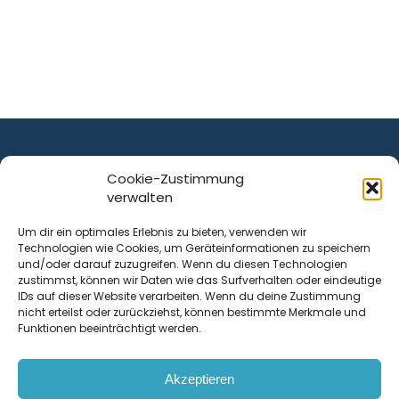
Cookie-Zustimmung
verwalten
ist ein Service von
Um dir ein optimales Erlebnis zu bieten, verwenden wir
Technologien wie Cookies, um Geräteinformationen zu speichern
Krenn Real GmbH
und/oder darauf zuzugreifen. Wenn du diesen Technologien
Tischlerstraße 12
zustimmst, können wir Daten wie das Surfverhalten oder eindeutige
4050
Traun
| Österreich
IDs auf dieser Website verarbeiten. Wenn du deine Zustimmung
nicht erteilst oder zurückziehst, können bestimmte Merkmale und
Funktionen beeinträchtigt werden.
Kontakt
Akzeptieren