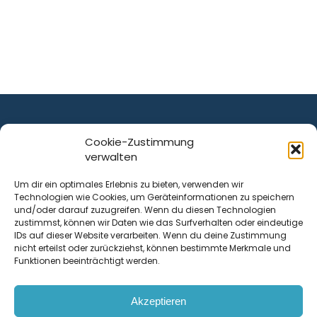
Cookie-Zustimmung
verwalten
ist ein Service von
Um dir ein optimales Erlebnis zu bieten, verwenden wir
Technologien wie Cookies, um Geräteinformationen zu speichern
Krenn Real GmbH
und/oder darauf zuzugreifen. Wenn du diesen Technologien
Tischlerstraße 12
zustimmst, können wir Daten wie das Surfverhalten oder eindeutige
4050
Traun
| Österreich
IDs auf dieser Website verarbeiten. Wenn du deine Zustimmung
nicht erteilst oder zurückziehst, können bestimmte Merkmale und
Funktionen beeinträchtigt werden.
Kontakt
Akzeptieren