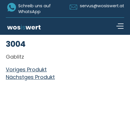
Icon Whatsapp
Icon Email
Schreib uns auf
servus@wosiswert.at
WhatsApp
Zum Inhalt springen
3004
open n
Gablitz
Beitragsnavigation
Voriges Produkt
Nächstges Produkt