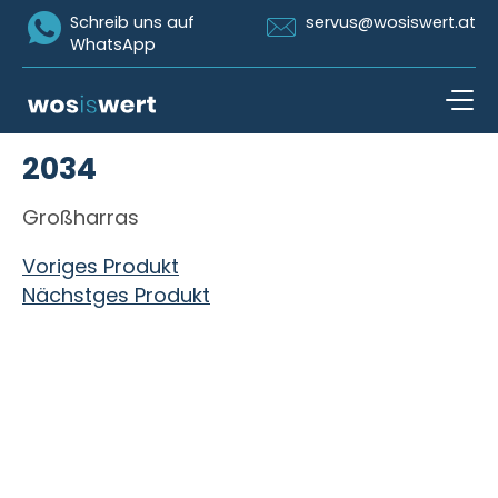
Icon Whatsapp
Icon Email
Schreib uns auf
servus@wosiswert.at
WhatsApp
Zum Inhalt springen
2034
open n
Großharras
Beitragsnavigation
Voriges Produkt
Nächstges Produkt