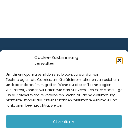
Cookie-Zustimmung
verwalten
ist ein Service von
Um dir ein optimales Erlebnis zu bieten, verwenden wir
Technologien wie Cookies, um Geräteinformationen zu speichern
Krenn Real GmbH
und/oder darauf zuzugreifen. Wenn du diesen Technologien
Tischlerstraße 12
zustimmst, können wir Daten wie das Surfverhalten oder eindeutige
4050
Traun
| Österreich
IDs auf dieser Website verarbeiten. Wenn du deine Zustimmung
nicht erteilst oder zurückziehst, können bestimmte Merkmale und
Funktionen beeinträchtigt werden.
Kontakt
Akzeptieren