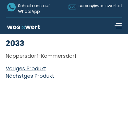
Icon Whatsapp
Icon Email
Schreib uns auf
servus@wosiswert.at
WhatsApp
Zum Inhalt springen
2033
open n
Nappersdorf-Kammersdorf
Beitragsnavigation
Voriges Produkt
Nächstges Produkt