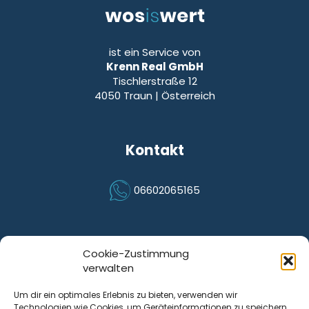
ist ein Service von
Krenn Real GmbH
Tischlerstraße 12
4050
Traun
| Österreich
Kontakt
06602065165
Icon Phone
Cookie-Zustimmung
verwalten
Quicklinks
Um dir ein optimales Erlebnis zu bieten, verwenden wir
FAQ
Technologien wie Cookies, um Geräteinformationen zu speichern