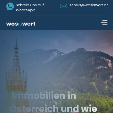
Icon Whatsapp
Icon Email
Schreib uns auf
servus@wosiswert.at
WhatsApp
Zum Inhalt springen
open n
Immobilien in
Österreich und wie