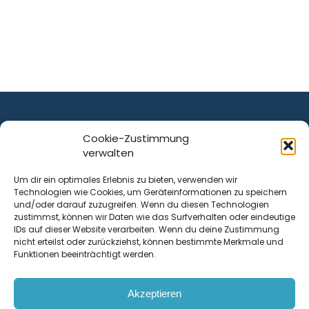
Cookie-Zustimmung
verwalten
ist ein Service von
Um dir ein optimales Erlebnis zu bieten, verwenden wir
Technologien wie Cookies, um Geräteinformationen zu speichern
Krenn Real GmbH
und/oder darauf zuzugreifen. Wenn du diesen Technologien
Tischlerstraße 12
zustimmst, können wir Daten wie das Surfverhalten oder eindeutige
4050
Traun
| Österreich
IDs auf dieser Website verarbeiten. Wenn du deine Zustimmung
nicht erteilst oder zurückziehst, können bestimmte Merkmale und
Funktionen beeinträchtigt werden.
Kontakt
Akzeptieren