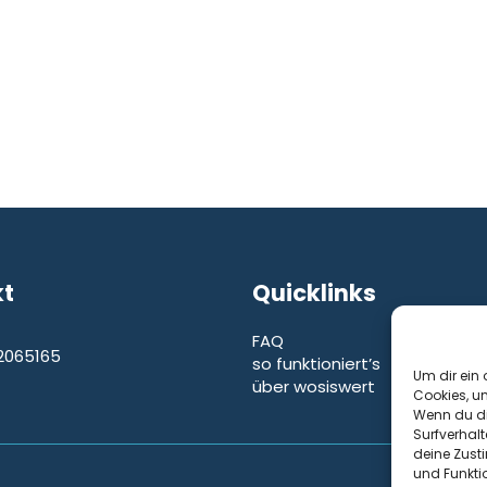
kt
Quicklinks
FAQ
2065165
so funktioniert’s
e
Um dir ein 
über wosiswert
Cookies, u
Wenn du di
Surfverhalt
deine Zust
und Funkti