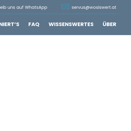
n Whatsapp
Icon Email
reib uns auf WhatsApp
servus@wosiswert.at
NIERT’S
FAQ
WISSENSWERTES
ÜBER