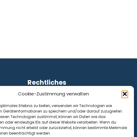
Rechtliches
Cookie-Zustimmung verwalten
Impressum
Datenschutz
optimales Erlebnis zu bieten, verwenden wir Technologien wie
Cookie-Richtlinie (EU)
m Geräteinformationen zu speichern und/oder darauf zuzugreifen.
esen Technologien zustimmst, können wir Daten wie das
en oder eindeutige IDs auf dieser Website verarbeiten. Wenn du
immung nicht erteilst oder zurückziehst, können bestimmte Merkmale
onen beeinträchtigt werden.