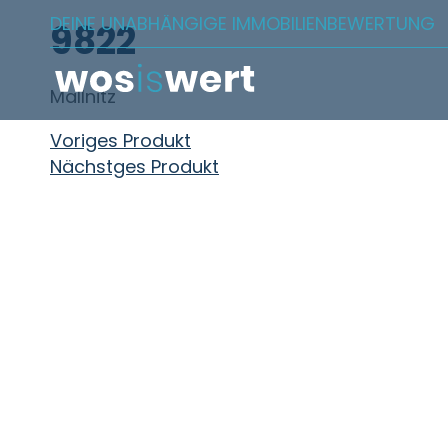
Zum Inhalt springen
DEINE UNABHÄNGIGE IMMOBILIENBEWERTUNG
9822
Mallnitz
Beitragsnavigation
Voriges Produkt
Nächstges Produkt