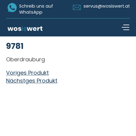
Icon Whatsapp
Icon Email
Schreib uns auf
servus@wosiswert.at
WhatsApp
Zum Inhalt springen
9781
open n
Oberdrauburg
Beitragsnavigation
Voriges Produkt
Nächstges Produkt