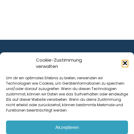
Cookie-Zustimmung
verwalten
ist ein Service von
Um dir ein optimales Erlebnis zu bieten, verwenden wir
Technologien wie Cookies, um Geräteinformationen zu speichern
Krenn Real GmbH
und/oder darauf zuzugreifen. Wenn du diesen Technologien
Tischlerstraße 12
zustimmst, können wir Daten wie das Surfverhalten oder eindeutige
4050
Traun
| Österreich
IDs auf dieser Website verarbeiten. Wenn du deine Zustimmung
nicht erteilst oder zurückziehst, können bestimmte Merkmale und
Funktionen beeinträchtigt werden.
Kontakt
Akzeptieren