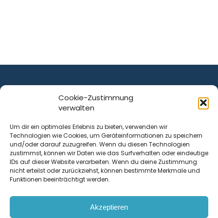
Cookie-Zustimmung
verwalten
ist ein Service von
Um dir ein optimales Erlebnis zu bieten, verwenden wir
Technologien wie Cookies, um Geräteinformationen zu speichern
Krenn Real GmbH
und/oder darauf zuzugreifen. Wenn du diesen Technologien
Tischlerstraße 12
zustimmst, können wir Daten wie das Surfverhalten oder eindeutige
4050
Traun
| Österreich
IDs auf dieser Website verarbeiten. Wenn du deine Zustimmung
nicht erteilst oder zurückziehst, können bestimmte Merkmale und
Funktionen beeinträchtigt werden.
Kontakt
Akzeptieren