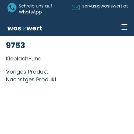
Icon Whatsapp
Icon Email
Schreib uns auf
servus@wosiswert.at
WhatsApp
Zum Inhalt springen
9753
open n
Kleblach-Lind
Beitragsnavigation
Voriges Produkt
Nächstges Produkt