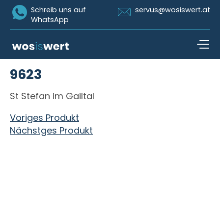
Icon Whatsapp
Icon Email
Schreib uns auf
servus@wosiswert.at
WhatsApp
Zum Inhalt springen
9623
open n
St Stefan im Gailtal
Beitragsnavigation
Voriges Produkt
Nächstges Produkt