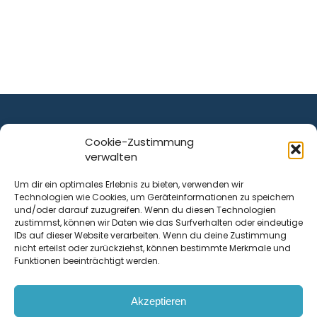
Cookie-Zustimmung
verwalten
ist ein Service von
Um dir ein optimales Erlebnis zu bieten, verwenden wir
Technologien wie Cookies, um Geräteinformationen zu speichern
Krenn Real GmbH
und/oder darauf zuzugreifen. Wenn du diesen Technologien
Tischlerstraße 12
zustimmst, können wir Daten wie das Surfverhalten oder eindeutige
4050
Traun
| Österreich
IDs auf dieser Website verarbeiten. Wenn du deine Zustimmung
nicht erteilst oder zurückziehst, können bestimmte Merkmale und
Funktionen beeinträchtigt werden.
Kontakt
Akzeptieren