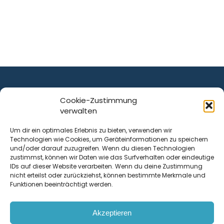
Cookie-Zustimmung
verwalten
ist ein Service von
Um dir ein optimales Erlebnis zu bieten, verwenden wir
Technologien wie Cookies, um Geräteinformationen zu speichern
Krenn Real GmbH
und/oder darauf zuzugreifen. Wenn du diesen Technologien
Tischlerstraße 12
zustimmst, können wir Daten wie das Surfverhalten oder eindeutige
4050
Traun
| Österreich
IDs auf dieser Website verarbeiten. Wenn du deine Zustimmung
nicht erteilst oder zurückziehst, können bestimmte Merkmale und
Funktionen beeinträchtigt werden.
Kontakt
Akzeptieren