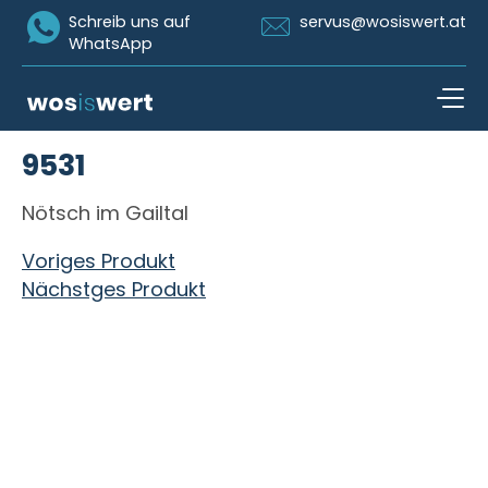
Icon Whatsapp
Icon Email
Schreib uns auf
servus@wosiswert.at
WhatsApp
Zum Inhalt springen
9531
open n
Nötsch im Gailtal
Beitragsnavigation
Voriges Produkt
Nächstges Produkt