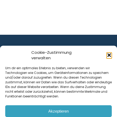
Cookie-Zustimmung
verwalten
ist ein Service von
Um dir ein optimales Erlebnis zu bieten, verwenden wir
Technologien wie Cookies, um Geräteinformationen zu speichern
Krenn Real GmbH
und/oder darauf zuzugreifen. Wenn du diesen Technologien
Tischlerstraße 12
zustimmst, können wir Daten wie das Surfverhalten oder eindeutige
4050
Traun
| Österreich
IDs auf dieser Website verarbeiten. Wenn du deine Zustimmung
nicht erteilst oder zurückziehst, können bestimmte Merkmale und
Funktionen beeinträchtigt werden.
Kontakt
Akzeptieren