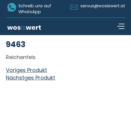
Icon Whatsapp
Icon Email
Schreib uns auf
servus@wosiswert.at
WhatsApp
Zum Inhalt springen
9463
open n
Reichenfels
Beitragsnavigation
Voriges Produkt
Nächstges Produkt