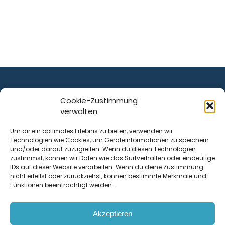
Cookie-Zustimmung
verwalten
ist ein Service von
Um dir ein optimales Erlebnis zu bieten, verwenden wir
Technologien wie Cookies, um Geräteinformationen zu speichern
Krenn Real GmbH
und/oder darauf zuzugreifen. Wenn du diesen Technologien
Tischlerstraße 12
zustimmst, können wir Daten wie das Surfverhalten oder eindeutige
4050
Traun
| Österreich
IDs auf dieser Website verarbeiten. Wenn du deine Zustimmung
nicht erteilst oder zurückziehst, können bestimmte Merkmale und
Funktionen beeinträchtigt werden.
Kontakt
Akzeptieren