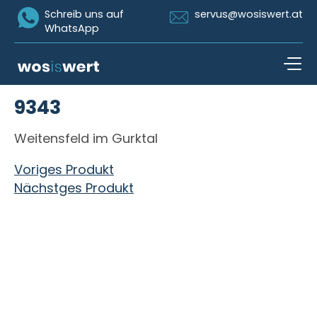
Icon Whatsapp
Icon Email
Schreib uns auf
servus@wosiswert.at
WhatsApp
Zum Inhalt springen
9343
open n
Weitensfeld im Gurktal
Beitragsnavigation
Voriges Produkt
Nächstges Produkt