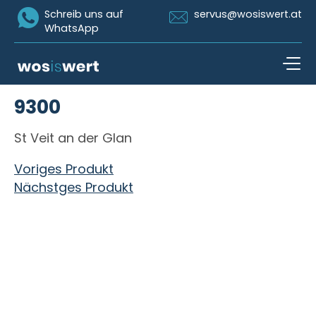
Icon Whatsapp
Icon Email
Schreib uns auf
servus@wosiswert.at
WhatsApp
Zum Inhalt springen
9300
open n
St Veit an der Glan
Beitragsnavigation
Voriges Produkt
Nächstges Produkt