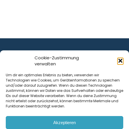
Cookie-Zustimmung
verwalten
ist ein Service von
Um dir ein optimales Erlebnis zu bieten, verwenden wir
Technologien wie Cookies, um Geräteinformationen zu speichern
Krenn Real GmbH
und/oder darauf zuzugreifen. Wenn du diesen Technologien
Tischlerstraße 12
zustimmst, können wir Daten wie das Surfverhalten oder eindeutige
4050
Traun
| Österreich
IDs auf dieser Website verarbeiten. Wenn du deine Zustimmung
nicht erteilst oder zurückziehst, können bestimmte Merkmale und
Funktionen beeinträchtigt werden.
Kontakt
Akzeptieren