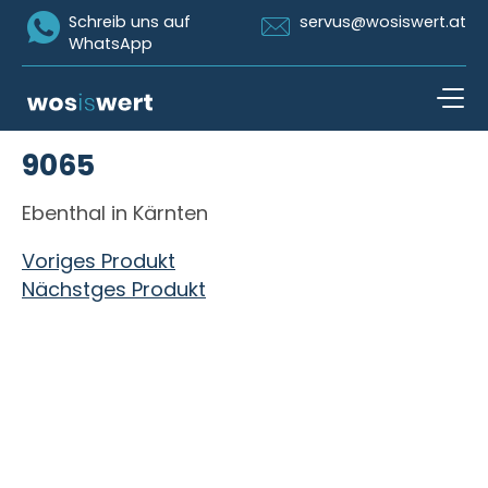
Icon Whatsapp
Icon Email
Schreib uns auf
servus@wosiswert.at
WhatsApp
Zum Inhalt springen
9065
open n
Ebenthal in Kärnten
Beitragsnavigation
Voriges Produkt
Nächstges Produkt