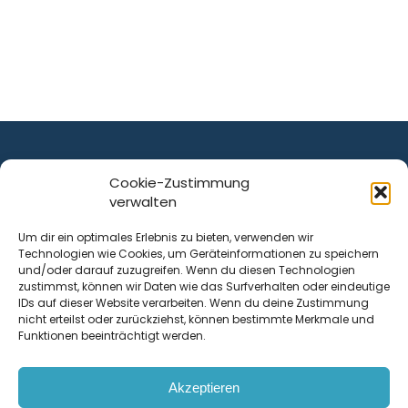
Cookie-Zustimmung
verwalten
ist ein Service von
Um dir ein optimales Erlebnis zu bieten, verwenden wir
Technologien wie Cookies, um Geräteinformationen zu speichern
Krenn Real GmbH
und/oder darauf zuzugreifen. Wenn du diesen Technologien
Tischlerstraße 12
zustimmst, können wir Daten wie das Surfverhalten oder eindeutige
4050
Traun
| Österreich
IDs auf dieser Website verarbeiten. Wenn du deine Zustimmung
nicht erteilst oder zurückziehst, können bestimmte Merkmale und
Funktionen beeinträchtigt werden.
Kontakt
Akzeptieren