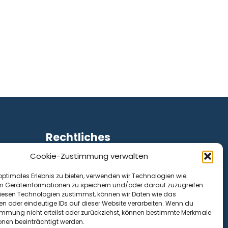
Rechtliches
Cookie-Zustimmung verwalten
Impressum
Datenschutz
optimales Erlebnis zu bieten, verwenden wir Technologien wie
Cookie-Richtlinie (EU)
m Geräteinformationen zu speichern und/oder darauf zuzugreifen.
esen Technologien zustimmst, können wir Daten wie das
en oder eindeutige IDs auf dieser Website verarbeiten. Wenn du
immung nicht erteilst oder zurückziehst, können bestimmte Merkmale
onen beeinträchtigt werden.