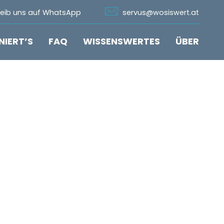
n Whatsapp
Icon Email
reib uns auf WhatsApp
servus@wosiswert.at
NIERT’S
FAQ
WISSENSWERTES
ÜBER