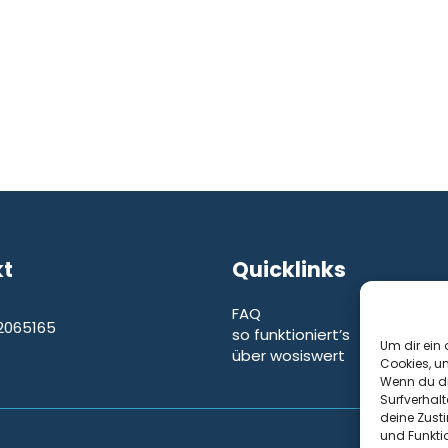
kt
Quicklinks
FAQ
2065165
so funktioniert’s
e
Um dir ein 
über wosiswert
Cookies, u
Wenn du di
Surfverhalt
deine Zust
und Funkti