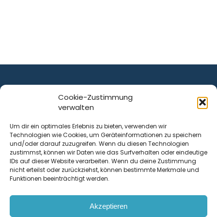
Cookie-Zustimmung
verwalten
ist ein Service von
Um dir ein optimales Erlebnis zu bieten, verwenden wir
Technologien wie Cookies, um Geräteinformationen zu speichern
Krenn Real GmbH
und/oder darauf zuzugreifen. Wenn du diesen Technologien
Tischlerstraße 12
zustimmst, können wir Daten wie das Surfverhalten oder eindeutige
4050
Traun
| Österreich
IDs auf dieser Website verarbeiten. Wenn du deine Zustimmung
nicht erteilst oder zurückziehst, können bestimmte Merkmale und
Funktionen beeinträchtigt werden.
Kontakt
Akzeptieren