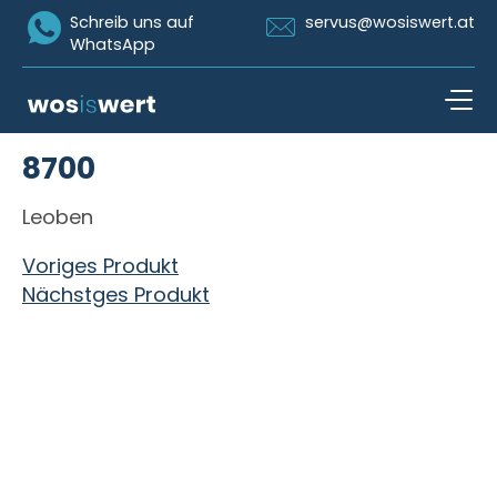
Icon Whatsapp
Icon Email
Schreib uns auf
servus@wosiswert.at
WhatsApp
Zum Inhalt springen
8700
open n
Leoben
Beitragsnavigation
Voriges Produkt
Nächstges Produkt