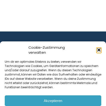
Cookie-Zustimmung
verwalten
ist ein Service von
Um dir ein optimales Erlebnis zu bieten, verwenden wir
Technologien wie Cookies, um Geräteinformationen zu speichern
Krenn Real GmbH
und/oder darauf zuzugreifen. Wenn du diesen Technologien
Tischlerstraße 12
zustimmst, können wir Daten wie das Surfverhalten oder eindeutige
4050
Traun
| Österreich
IDs auf dieser Website verarbeiten. Wenn du deine Zustimmung
nicht erteilst oder zurückziehst, können bestimmte Merkmale und
Funktionen beeinträchtigt werden.
Kontakt
Akzeptieren