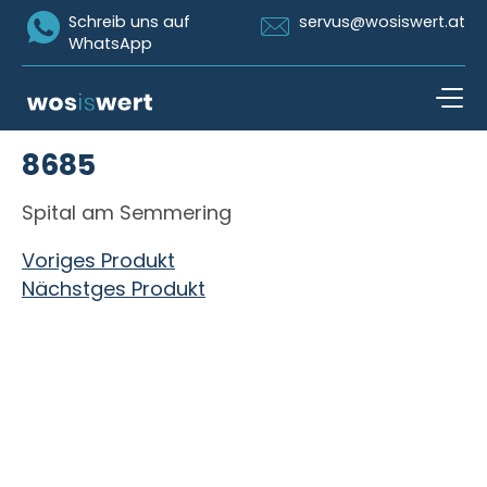
Icon Whatsapp
Icon Email
Schreib uns auf
servus@wosiswert.at
WhatsApp
Zum Inhalt springen
8685
open n
Spital am Semmering
Beitragsnavigation
Voriges Produkt
Nächstges Produkt