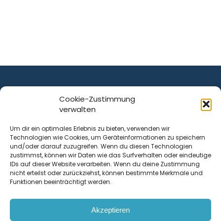
Cookie-Zustimmung
verwalten
ist ein Service von
Um dir ein optimales Erlebnis zu bieten, verwenden wir
Technologien wie Cookies, um Geräteinformationen zu speichern
Krenn Real GmbH
und/oder darauf zuzugreifen. Wenn du diesen Technologien
Tischlerstraße 12
zustimmst, können wir Daten wie das Surfverhalten oder eindeutige
4050
Traun
| Österreich
IDs auf dieser Website verarbeiten. Wenn du deine Zustimmung
nicht erteilst oder zurückziehst, können bestimmte Merkmale und
Funktionen beeinträchtigt werden.
Kontakt
Akzeptieren