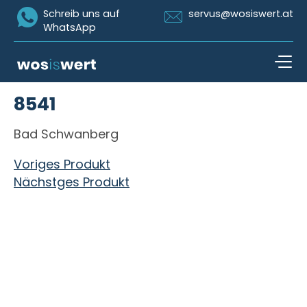
Icon Whatsapp
Icon Email
Schreib uns auf
servus@wosiswert.at
WhatsApp
Zum Inhalt springen
8541
open n
Bad Schwanberg
Beitragsnavigation
Voriges Produkt
Nächstges Produkt