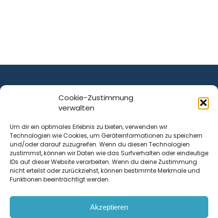
Cookie-Zustimmung
verwalten
ist ein Service von
Um dir ein optimales Erlebnis zu bieten, verwenden wir
Technologien wie Cookies, um Geräteinformationen zu speichern
Krenn Real GmbH
und/oder darauf zuzugreifen. Wenn du diesen Technologien
Tischlerstraße 12
zustimmst, können wir Daten wie das Surfverhalten oder eindeutige
4050
Traun
| Österreich
IDs auf dieser Website verarbeiten. Wenn du deine Zustimmung
nicht erteilst oder zurückziehst, können bestimmte Merkmale und
Funktionen beeinträchtigt werden.
Kontakt
Akzeptieren