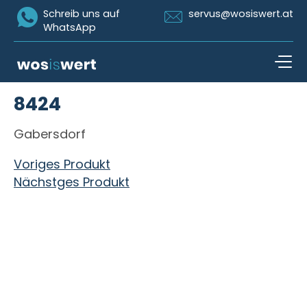
Icon Whatsapp
Icon Email
Schreib uns auf
servus@wosiswert.at
WhatsApp
Zum Inhalt springen
8424
open n
Gabersdorf
Beitragsnavigation
Voriges Produkt
Nächstges Produkt