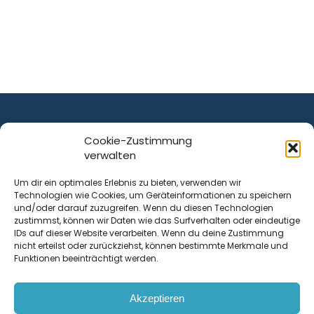
Cookie-Zustimmung
verwalten
ist ein Service von
Um dir ein optimales Erlebnis zu bieten, verwenden wir
Technologien wie Cookies, um Geräteinformationen zu speichern
Krenn Real GmbH
und/oder darauf zuzugreifen. Wenn du diesen Technologien
Tischlerstraße 12
zustimmst, können wir Daten wie das Surfverhalten oder eindeutige
4050
Traun
| Österreich
IDs auf dieser Website verarbeiten. Wenn du deine Zustimmung
nicht erteilst oder zurückziehst, können bestimmte Merkmale und
Funktionen beeinträchtigt werden.
Kontakt
Akzeptieren