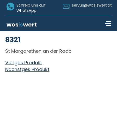
Icon Whatsapp
Icon Email
Schreib uns auf
servus@wosiswert.at
WhatsApp
Zum Inhalt springen
8321
open n
St Margarethen an der Raab
Beitragsnavigation
Voriges Produkt
Nächstges Produkt