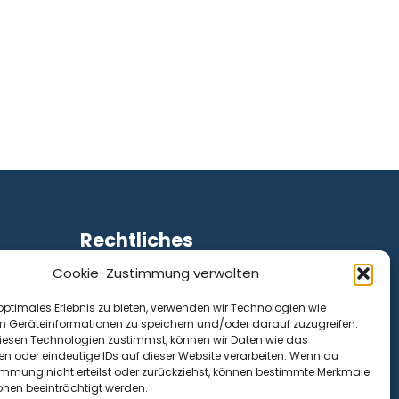
Rechtliches
Cookie-Zustimmung verwalten
Impressum
Datenschutz
optimales Erlebnis zu bieten, verwenden wir Technologien wie
Cookie-Richtlinie (EU)
m Geräteinformationen zu speichern und/oder darauf zuzugreifen.
esen Technologien zustimmst, können wir Daten wie das
en oder eindeutige IDs auf dieser Website verarbeiten. Wenn du
immung nicht erteilst oder zurückziehst, können bestimmte Merkmale
onen beeinträchtigt werden.