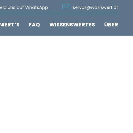
n Whatsapp
Icon Email
reib uns auf WhatsApp
servus@wosiswert.at
NIERT’S
FAQ
WISSENSWERTES
ÜBER