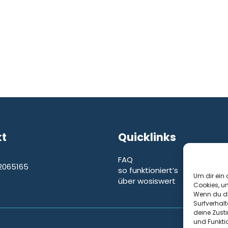
kt
Quicklinks
FAQ
2065165
so funktioniert’s
e
Um dir ein 
über wosiswert
Cookies, u
Wenn du di
Surfverhalt
deine Zust
und Funkti