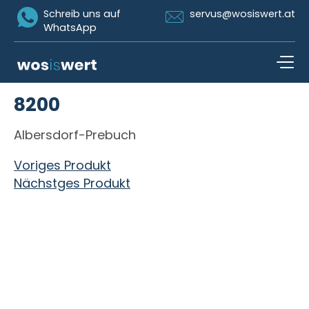
Icon Whatsapp
Icon Email
Schreib uns auf
servus@wosiswert.at
WhatsApp
Zum Inhalt springen
8200
open n
Albersdorf-Prebuch
Beitragsnavigation
Voriges Produkt
Nächstges Produkt