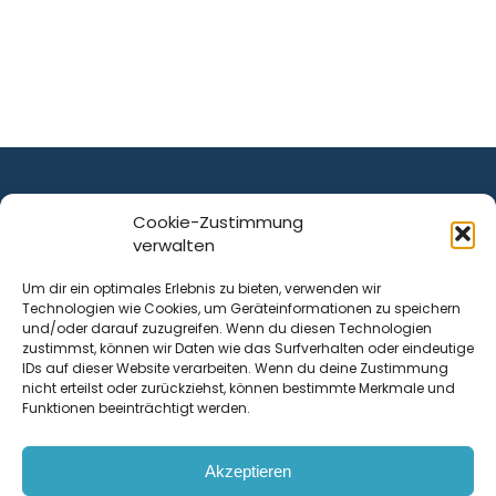
Cookie-Zustimmung
verwalten
ist ein Service von
Um dir ein optimales Erlebnis zu bieten, verwenden wir
Technologien wie Cookies, um Geräteinformationen zu speichern
Krenn Real GmbH
und/oder darauf zuzugreifen. Wenn du diesen Technologien
Tischlerstraße 12
zustimmst, können wir Daten wie das Surfverhalten oder eindeutige
4050
Traun
| Österreich
IDs auf dieser Website verarbeiten. Wenn du deine Zustimmung
nicht erteilst oder zurückziehst, können bestimmte Merkmale und
Funktionen beeinträchtigt werden.
Kontakt
Akzeptieren