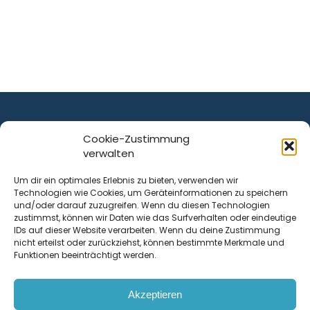
Cookie-Zustimmung
verwalten
ist ein Service von
Um dir ein optimales Erlebnis zu bieten, verwenden wir
Technologien wie Cookies, um Geräteinformationen zu speichern
Krenn Real GmbH
und/oder darauf zuzugreifen. Wenn du diesen Technologien
Tischlerstraße 12
zustimmst, können wir Daten wie das Surfverhalten oder eindeutige
4050
Traun
| Österreich
IDs auf dieser Website verarbeiten. Wenn du deine Zustimmung
nicht erteilst oder zurückziehst, können bestimmte Merkmale und
Funktionen beeinträchtigt werden.
Kontakt
Akzeptieren