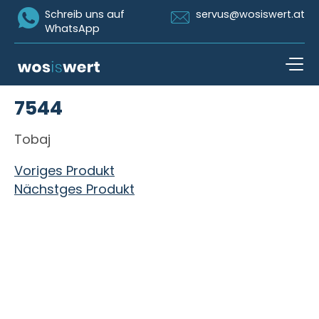
Icon Whatsapp
Icon Email
Schreib uns auf
servus@wosiswert.at
WhatsApp
Zum Inhalt springen
7544
open n
Tobaj
Beitragsnavigation
Voriges Produkt
Nächstges Produkt