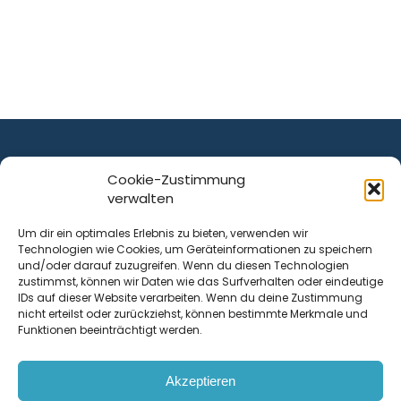
Cookie-Zustimmung
verwalten
ist ein Service von
Um dir ein optimales Erlebnis zu bieten, verwenden wir
Technologien wie Cookies, um Geräteinformationen zu speichern
Krenn Real GmbH
und/oder darauf zuzugreifen. Wenn du diesen Technologien
Tischlerstraße 12
zustimmst, können wir Daten wie das Surfverhalten oder eindeutige
4050
Traun
| Österreich
IDs auf dieser Website verarbeiten. Wenn du deine Zustimmung
nicht erteilst oder zurückziehst, können bestimmte Merkmale und
Funktionen beeinträchtigt werden.
Kontakt
Akzeptieren