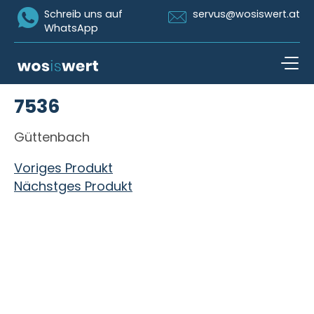
Icon Whatsapp
Icon Email
Schreib uns auf
servus@wosiswert.at
WhatsApp
Zum Inhalt springen
7536
open n
Güttenbach
Beitragsnavigation
Voriges Produkt
Nächstges Produkt