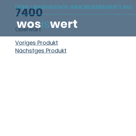
Zum Inhalt springen
DEINE UNABHÄNGIGE IMMOBILIENBEWERTUNG
7400
Oberwart
Beitragsnavigation
Voriges Produkt
Nächstges Produkt