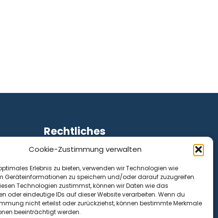
Rechtliches
Cookie-Zustimmung verwalten
Impressum
Datenschutz
optimales Erlebnis zu bieten, verwenden wir Technologien wie
Cookie-Richtlinie (EU)
m Geräteinformationen zu speichern und/oder darauf zuzugreifen.
esen Technologien zustimmst, können wir Daten wie das
en oder eindeutige IDs auf dieser Website verarbeiten. Wenn du
immung nicht erteilst oder zurückziehst, können bestimmte Merkmale
onen beeinträchtigt werden.