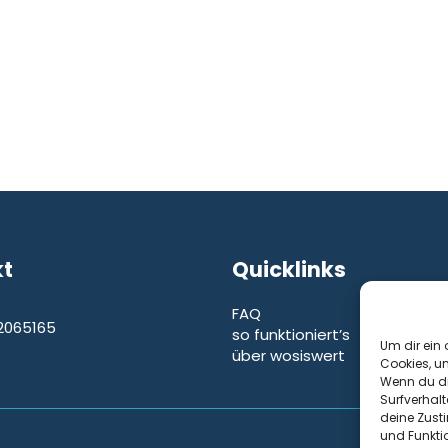
kt
Quicklinks
FAQ
2065165
so funktioniert’s
e
Um dir ein 
über wosiswert
Cookies, u
Wenn du di
Surfverhalt
deine Zust
und Funkti