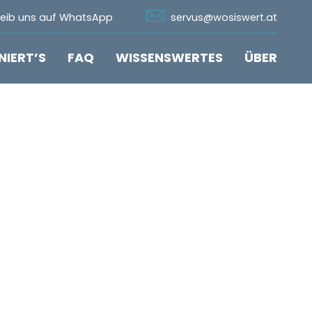
n Whatsapp
Icon Email
reib uns auf WhatsApp
servus@wosiswert.at
NIERT’S
FAQ
WISSENSWERTES
ÜBER