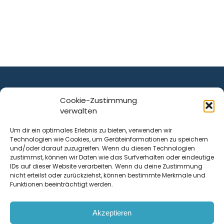
Cookie-Zustimmung
verwalten
ist ein Service von
Um dir ein optimales Erlebnis zu bieten, verwenden wir
Technologien wie Cookies, um Geräteinformationen zu speichern
Krenn Real GmbH
und/oder darauf zuzugreifen. Wenn du diesen Technologien
Tischlerstraße 12
zustimmst, können wir Daten wie das Surfverhalten oder eindeutige
4050
Traun
| Österreich
IDs auf dieser Website verarbeiten. Wenn du deine Zustimmung
nicht erteilst oder zurückziehst, können bestimmte Merkmale und
Funktionen beeinträchtigt werden.
Kontakt
Akzeptieren