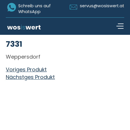
Icon Whatsapp
Icon Email
Schreib uns auf
servus@wosiswert.at
WhatsApp
Zum Inhalt springen
7331
open n
Weppersdorf
Beitragsnavigation
Voriges Produkt
Nächstges Produkt